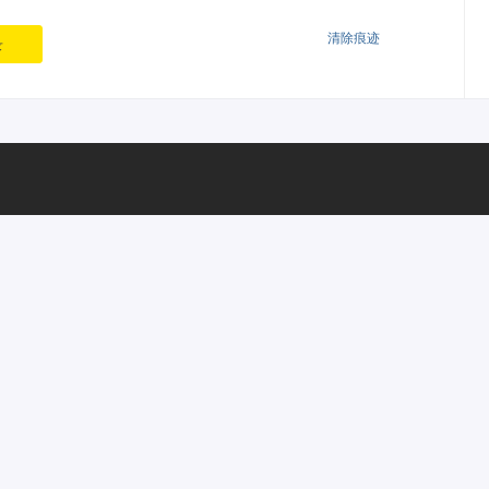
清除痕迹
录