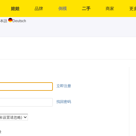
娃娃
品牌
倒模
二手
商家
更多
本語
Deutsch
立即注册
找回密码
录