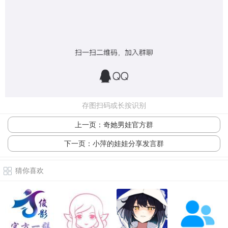
存图扫码或长按识别
上一页：奇她男娃官方群
下一页：小萍的娃娃分享发言群
猜你喜欢