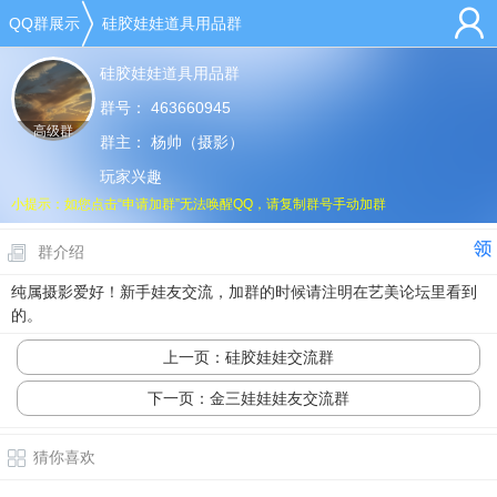
QQ群展示
硅胶娃娃道具用品群
硅胶娃娃道具用品群
群号：
463660945
高级群
群主：
杨帅（摄影）
玩家兴趣
小提示：如您点击“申请加群”无法唤醒QQ，请复制群号手动加群
群介绍
纯属摄影爱好！新手娃友交流，加群的时候请注明在艺美论坛里看到
的。
上一页：硅胶娃娃交流群
下一页：金三娃娃娃友交流群
猜你喜欢