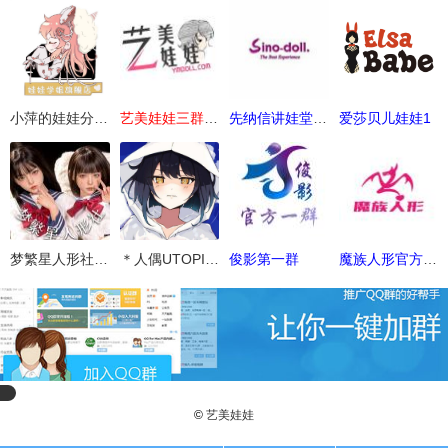
小萍的娃娃分享发言群
艺美娃娃三群（不禁商）
先纳信讲娃堂-1班
爱莎贝儿娃娃1
梦繁星人形社官方
＊人偶UTOPIA＊
俊影第一群
魔族人形官方群4.0
©
艺美娃娃